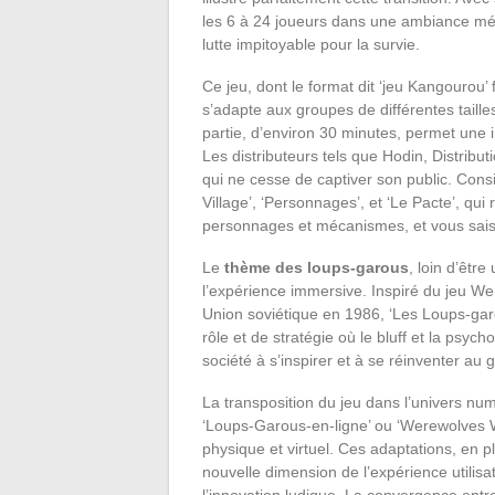
les 6 à 24 joueurs dans une ambiance méd
lutte impitoyable pour la survie.
Ce jeu, dont le format dit ‘jeu Kangourou’ f
s’adapte aux groupes de différentes taill
partie, d’environ 30 minutes, permet une i
Les distributeurs tels que Hodin, Distribut
qui ne cesse de captiver son public. Consi
Village’, ‘Personnages’, et ‘Le Pacte’, qui
personnages et mécanismes, et vous saisire
Le
thème des loups-garous
, loin d’être
l’expérience immersive. Inspiré du jeu W
Union soviétique en 1986, ‘Les Loups-garo
rôle et de stratégie où le bluff et la psycho
société à s’inspirer et à se réinventer au
La transposition du jeu dans l’univers nu
‘Loups-Garous-en-ligne’ ou ‘Werewolves W
physique et virtuel. Ces adaptations, en p
nouvelle dimension de l’expérience utilisat
l’innovation ludique. La convergence entre