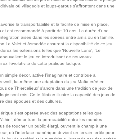
iévale où villageois et loups-garous s’affrontent dans une
avorise la transportabilité et la facilité de mise en place,
es et est recommandé à partir de 10 ans. La durée d’une
ntégration aisée dans les soirées entre amis ou en famille.
ion Le Valet et Asmodée assurent la disponibilité de ce jeu
dérez les extensions telles que ‘Nouvelle Lune’, ‘Le
 renouvellent le jeu en introduisant de nouveaux
z l’évolutivité de cette pratique ludique.
 un simple décor, active l’imaginaire et contribue à
erewolf, lui-même une adaptation du jeu Mafia créé en
us de Thiercelieux’ s’ancre dans une tradition de jeux de
logie sont rois. Cette filiation illustre la capacité des jeux de
 gré des époques et des cultures.
mérique s’est opérée avec des adaptations telles que
ithin’, démontrant la perméabilité entre les mondes
lus de toucher un public élargi, ouvrent le champ à une
eur, où l’interface numérique devient un terrain fertile pour
 le jeu de société et le numérique, incarnée par des entités