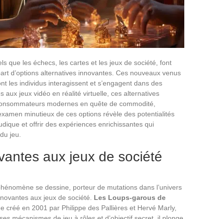
els que les échecs, les cartes et les jeux de société, font
part d’options alternatives innovantes. Ces nouveaux venus
nt les individus interagissent et s’engagent dans des
s aux jeux vidéo en réalité virtuelle, ces alternatives
 consommateurs modernes en quête de commodité,
examen minutieux de ces options révèle des potentialités
udique et offrir des expériences enrichissantes qui
 du jeu.
ovantes aux jeux de société
n phénomène se dessine, porteur de mutations dans l’univers
innovantes aux jeux de société.
Les Loups-garous de
e créé en 2001 par Philippe des Pallières et Hervé Marly,
c ses mécanismes de jeu à rôles et d’objectif secret, il plonge