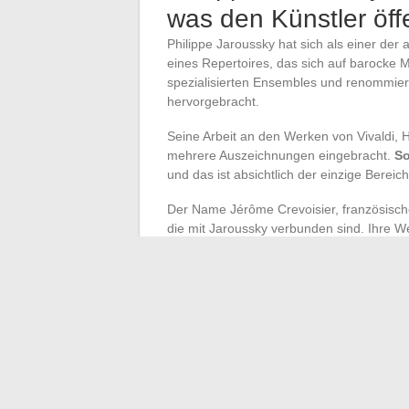
was den Künstler öffe
Philippe Jaroussky hat sich als einer der
eines Repertoires, das sich auf barocke 
spezialisierten Ensembles und renommier
hervorgebracht.
Seine Arbeit an den Werken von Vivaldi, 
mehrere Auszeichnungen eingebracht.
So
und das ist absichtlich der einzige Bereich
Der Name Jérôme Crevoisier, französisch
die mit Jaroussky verbunden sind. Ihre W
verlässliche Quelle erlaubt es, die Natur
freundschaftlichen Rahmen hinaus zu b
wäre Spekulation.
Diese Verwaltung der Grenze zwischen öffe
Welt der klassischen Musik. In einer Zeit
wahrgenommen wird, zeigt Philippe Jarous
Zugeständnisse an die Intimität aufrecht