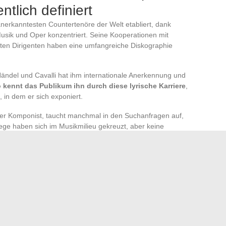
ntlich definiert
 anerkanntesten Countertenöre der Welt etabliert, dank
Musik und Oper konzentriert. Seine Kooperationen mit
ten Dirigenten haben eine umfangreiche Diskographie
Händel und Cavalli hat ihm internationale Anerkennung und
 kennt das Publikum ihn durch diese lyrische Karriere
,
, in dem er sich exponiert.
er Komponist, taucht manchmal in den Suchanfragen auf,
ege haben sich im Musikmilieu gekreuzt, aber keine
 ihrer Beziehung über den beruflichen oder
estimmen. Jede kategorische Behauptung zu diesem Thema
ntlichem und privatem Bereich bleibt ein Fallstudie in der
, in der persönliche Transparenz oft als Werbeinstrument
sky, dass eine Karriere an der Spitze ohne
erhalten werden kann.