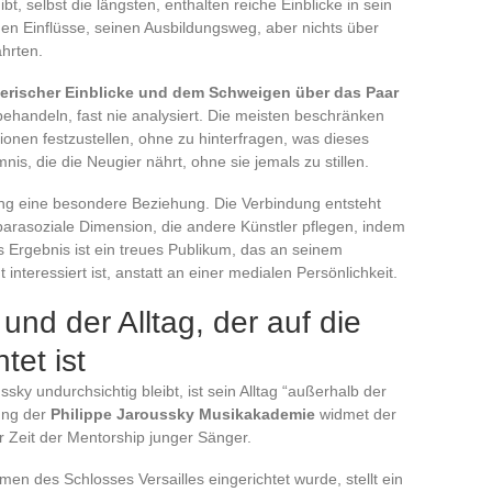
t, selbst die längsten, enthalten reiche Einblicke in sein
en Einflüsse, seinen Ausbildungsweg, aber nichts über
hrten.
lerischer Einblicke und dem Schweigen über das Paar
 behandeln, fast nie analysiert. Die meisten beschränken
ionen festzustellen, ohne zu hinterfragen, was dieses
s, die die Neugier nährt, ohne sie jemals zu stillen.
ung eine besondere Beziehung. Die Verbindung entsteht
 parasoziale Dimension, die andere Künstler pflegen, indem
as Ergebnis ist ein treues Publikum, das an seinem
interessiert ist, anstatt an einer medialen Persönlichkeit.
nd der Alltag, der auf die
tet ist
ky undurchsichtig bleibt, ist sein Alltag “außerhalb der
ung der
Philippe Jaroussky Musikakademie
widmet der
r Zeit der Mentorship junger Sänger.
n des Schlosses Versailles eingerichtet wurde, stellt ein