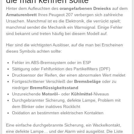
die man kennen sollte
Hinter dem Aufleuchten des
orangefarbenen Dreiecks
auf dem
Armaturenbrett
Ihres Peugeot 207 verbergen sich zahlreiche
Ursachen. Manchmal ist es die Elektronik, die verrückt spielt;
manchmal sendet die Mechanik ein Warnsignal. Einige Fehler
sind bekannt und treten häufig bei diesem Modell auf.
Hier sind die wichtigsten Auslöser, auf die man bei Erscheinen
dieses Symbols achten sollte:
Fehler im ABS-Bremssystem oder im ESP
Sättigung oder Fehlfunktion des Partikelfilters (DPF)
Drucksensor der Reifen, der einen abnormalen Wert meldet
Fortgeschrittener Verschleiß der
Bremsbeläge
oder zu
niedriger
Bremsflüssigkeitsstand
Unzureichende
Motoröl
– oder
Kühlmittel
-Niveaus
Durchgebrannter Sicherung, defekte Lampe, Problem mit
dem Blinker oder inaktives Rücklicht
Oxidation an bestimmten elektrischen Kontakten
Eine einfache durchgebrannte Sicherung, ein Wackelkontakt,
eine defekte Lampe… und der Alarm wird ausgelöst. Die Liste