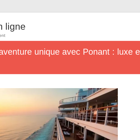
 ligne
ent
venture unique avec Ponant : luxe e