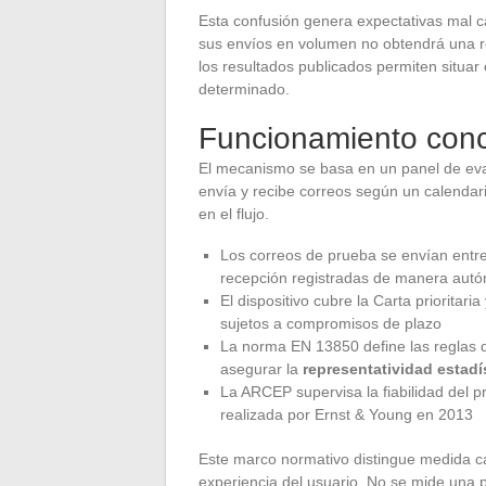
Esta confusión genera expectativas mal cal
sus envíos en volumen no obtendrá una re
los resultados publicados permiten situar 
determinado.
Funcionamiento conc
El mecanismo se basa en un panel de evalu
envía y recibe correos según un calendari
en el flujo.
Los correos de prueba se envían entre
recepción registradas de manera aut
El dispositivo cubre la Carta prioritari
sujetos a compromisos de plazo
La norma EN 13850 define las reglas d
asegurar la
representatividad estadí
La ARCEP supervisa la fiabilidad del p
realizada por Ernst & Young en 2013
Este marco normativo distingue medida ca
experiencia del usuario. No se mide una 