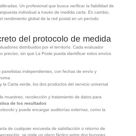
ibradas. Un profesional que busca verificar la fiabilidad de
spuesta individual a través de medida carta. En cambio,
el rendimiento global de la red postal en un período
reto del protocolo de medida
adores distribuidos por el territorio. Cada evaluador
o preciso, sin que La Poste pueda identificar estos envíos
 panelistas independientes, con fechas de envío y
ónoma
a y la Carta verde, los dos productos del servicio universal
e muestreo, recolección y tratamiento de datos para
stica de los resultados
rotocolo y puede encargar auditorías externas, como la
rta de cualquier encuesta de satisfacción o retorno de
percepción, se mide un plazo fáctico entre dos buzones.