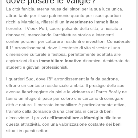
dove posare le valigie?
La città fenicia, eterna musa dei pittori per la sua luce unica,
attrae tanto per il suo patrimonio quanto per i suoi quartieri
ricchi a Marsiglia, riflessi di un
investimento immobiliare
fiorente. Il Vieux-Port, cuore pulsante della città, è riuscito a
rinnovarsi, mescolando l’architettura storica a interventi
contemporanei, per catturare residenti e investitori. Considerate
il 1° arrondissement, dove il contesto di vita si veste di una
dimensione culturale e festosa, perfettamente adattata alle
aspirazioni di un
immobiliare locativo
dinamico, desiderato da
studenti e giovani professionisti.
I quartieri Sud, dove l’8° arrondissement la fa da padrone,
offrono un contesto residenziale ambito. Il prestigio delle sue
avenue fiancheggiate da pini e la vicinanza al Parco Borély ne
fanno un rifugio di pace per coloro che cercano di coniugare
città e natura. Il mercato immobiliare è particolarmente attivo,
trainato dalla domanda di una clientela in cerca di beni
d’eccezione. I prezzi dell’
immobiliare a Marsiglia
riflettono
questa attrattività, con una valorizzazione costante dei beni
situati in questi settori.