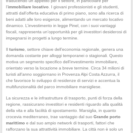
traducendo un appetito per il settore, in particolare per
l’
immobiliare locativo
. I giovani professionisti e gli studenti,
attratti dall’offerta educativa di primo piano, sono alla ricerca di
beni adatti alle loro esigenze, alimentando un mercato locativo
dinamico. L’investimento in legge Pinel, con i suoi vantaggi
fiscali, rappresenta un’opportunità per gli investitori desiderosi di
impegnarsi in progetti a lungo termine.
Il
turismo
, settore chiave dell’economia regionale, genera una
domanda costante per alloggi temporanei o stagionali. Questo
motiva un segmento specifico dell’investimento immobiliare,
orientato verso la locazione a breve termine. Circa 34 milioni di
turisti all’anno soggiornano in Provenza Alpi Costa Azzurra, il
che favorisce lo sviluppo di residenze di servizi e accentua la
multifunzionalità del parco immobiliare marsigliese.
La sicurezza e le infrastrutture di trasporto, punti di forza della
regione, rassicurano investitori e residenti riguardo alla qualità
della vita e alla facilità di spostamento. Marsiglia, in quanto
crocevia mediterraneo, trae vantaggio dal suo
Grande porto
marittimo
e dal suo ampio network di trasporti, fattori che
rafforzano la sua attrattività immobiliare. La città non è solo un