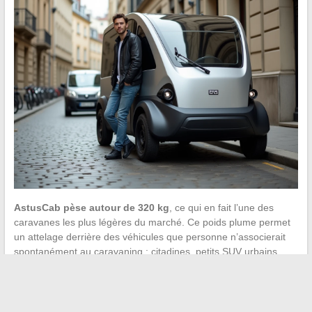
AstusCab pèse autour de 320 kg
, ce qui en fait l’une des
caravanes les plus légères du marché. Ce poids plume permet
un attelage derrière des véhicules que personne n’associerait
spontanément au caravaning : citadines, petits SUV urbains,
voire certaines voitures électriques d’entrée de gamme.
Le volume intérieur reste minimaliste. On y dort confortablement
à deux, mais il ne faut pas s’attendre à un coin cuisine intégré ni