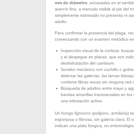
mm de diámetro
, excavadas en el sentid
aserrín fino, a menudo visible al pie del 
simplemente estresado no presenta ni aserr
adulto.
Para confirmar la presencia del plaga, 
comenzando con un examen metódico en t
Inspección visual de la corteza: busca
y el despegue en placas, que son indici
deshidratación del cambium.
Sondeo mecánico con cuchillo o gubia:
detectar las galerías, las larvas blan
contiene fibras secas sin ninguna red 
Búsqueda de adultos entre mayo y ago
bandas amarillas transversales en los é
una infestación activa.
Un hongo lignívoro (poliporo, armilaria)
esponjosa o fibrosa, sin galería clara. El 
indican una pista fúngica, no entomológic