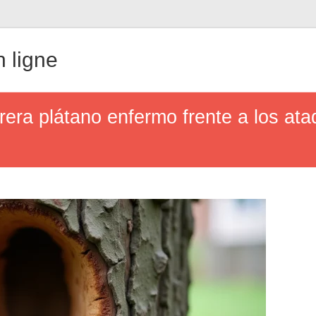
 ligne
ra plátano enfermo frente a los ataq