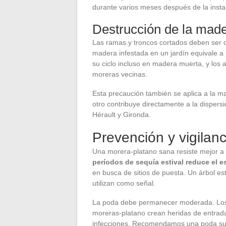
durante varios meses después de la instal
Destrucción de la made
Las ramas y troncos cortados deben ser q
madera infestada en un jardín equivale a
su ciclo incluso en madera muerta, y los 
moreras vecinas.
Esta precaución también se aplica a la m
otro contribuye directamente a la disper
Hérault y Gironda.
Prevención y vigilan
Una morera-platano sana resiste mejor a l
períodos de sequía estival reduce el e
en busca de sitios de puesta. Un árbol e
utilizan como señal.
La poda debe permanecer moderada. Los 
moreras-platano crean heridas de entrada 
infecciones. Recomendamos una poda sua