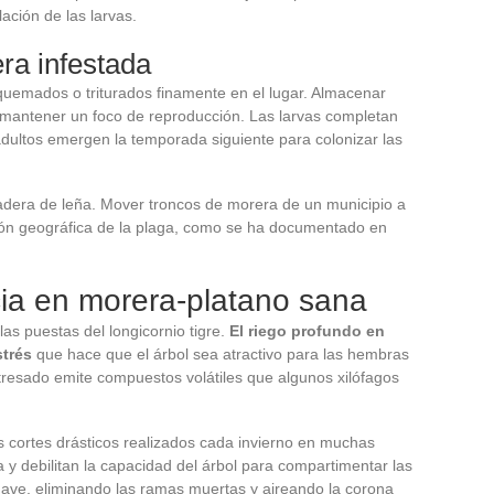
ación de las larvas.
ra infestada
uemados o triturados finamente en el lugar. Almacenar
 mantener un foco de reproducción. Las larvas completan
adultos emergen la temporada siguiente para colonizar las
adera de leña. Mover troncos de morera de un municipio a
sión geográfica de la plaga, como se ha documentado en
cia en morera-platano sana
as puestas del longicornio tigre.
El riego profundo en
strés
que hace que el árbol sea atractivo para las hembras
stresado emite compuestos volátiles que algunos xilófagos
cortes drásticos realizados cada invierno en muchas
y debilitan la capacidad del árbol para compartimentar las
ve, eliminando las ramas muertas y aireando la corona