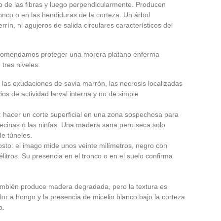
o de las fibras y luego perpendicularmente. Producen
tronco o en las hendiduras de la corteza. Un árbol
ín, ni agujeros de salida circulares característicos del
recomendamos proteger una morera platano enferma
res niveles:
r las exudaciones de savia marrón, las necrosis localizadas
os de actividad larval interna y no de simple
 hacer un corte superficial en una zona sospechosa para
quecinas o las ninfas. Una madera sana pero seca solo
de túneles.
sto: el imago mide unos veinte milímetros, negro con
litros. Su presencia en el tronco o en el suelo confirma
 también produce madera degradada, pero la textura es
olor a hongo y la presencia de micelio blanco bajo la corteza
a.