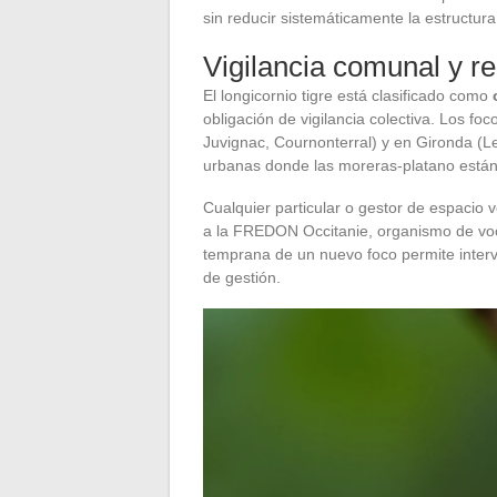
sin reducir sistemáticamente la estructura 
Vigilancia comunal y re
El longicornio tigre está clasificado como
obligación de vigilancia colectiva. Los fo
Juvignac, Cournonterral) y en Gironda (L
urbanas donde las moreras-platano están 
Cualquier particular o gestor de espacio
a la FREDON Occitanie, organismo de voca
temprana de un nuevo foco permite interv
de gestión.