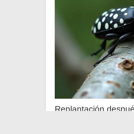
Replantación después
para reemplazar la m
Replantar una morera-platano en el mismo
establecido equivale a ofrecer un nuevo s