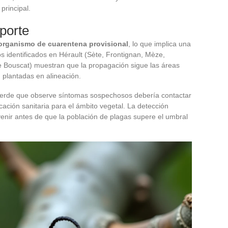
principal.
porte
organismo de cuarentena provisional
, lo que implica una
cos identificados en Hérault (Sète, Frontignan, Mèze,
e Bouscat) muestran que la propagación sigue las áreas
plantadas en alineación.
 verde que observe síntomas sospechosos debería contactar
ción sanitaria para el ámbito vegetal. La detección
enir antes de que la población de plagas supere el umbral