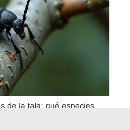
 de la tala: qué especies
orera-platano
 lugar en una zona donde el longicornio tigre está
ustrato a la plaga.
Xylotrechus chinensis ataca