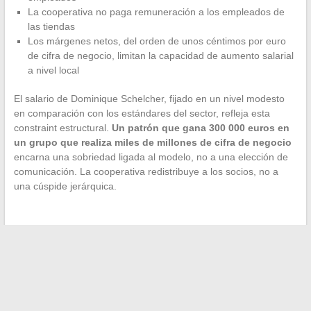
La cooperativa no paga remuneración a los empleados de
las tiendas
Los márgenes netos, del orden de unos céntimos por euro
de cifra de negocio, limitan la capacidad de aumento salarial
a nivel local
El salario de Dominique Schelcher, fijado en un nivel modesto
en comparación con los estándares del sector, refleja esta
constraint estructural.
Un patrón que gana 300 000 euros en
un grupo que realiza miles de millones de cifra de negocio
encarna una sobriedad ligada al modelo, no a una elección de
comunicación. La cooperativa redistribuye a los socios, no a
una cúspide jerárquica.
←
Todo lo que necesitas saber sobre soluciones inmobiliarias
innovadoras para tu proyecto de casa
Consejos y trucos prácticos para mantener una barba en
collar impecable
→