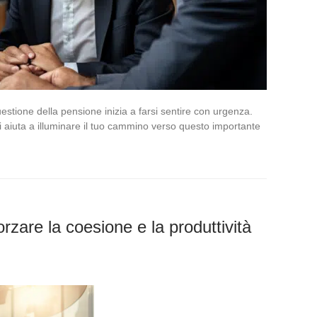
 questione della pensione inizia a farsi sentire con urgenza.
 aiuta a illuminare il tuo cammino verso questo importante
forzare la coesione e la produttività