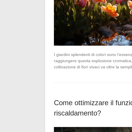
I giardini splendenti di colori sono l’esse
raggiungere questa esplosione cromatica, 
coltivazione di fiori vivaci va oltre la semp
Come ottimizzare il funzi
riscaldamento?