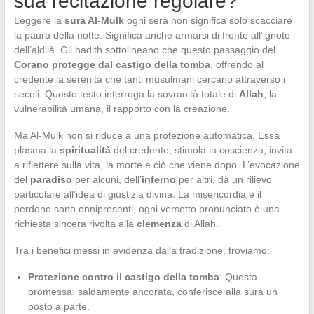
sua recitazione regolare?
Leggere la
sura Al-Mulk
ogni sera non significa solo scacciare
la paura della notte. Significa anche armarsi di fronte all’ignoto
dell’aldilà. Gli hadith sottolineano che questo passaggio del
Corano
protegge dal castigo della tomba
, offrendo al
credente la serenità che tanti musulmani cercano attraverso i
secoli. Questo testo interroga la sovranità totale di
Allah
, la
vulnerabilità umana, il rapporto con la creazione.
Ma Al-Mulk non si riduce a una protezione automatica. Essa
plasma la
spiritualità
del credente, stimola la coscienza, invita
a riflettere sulla vita, la morte e ciò che viene dopo. L’evocazione
del
paradiso
per alcuni, dell’
inferno
per altri, dà un rilievo
particolare all’idea di giustizia divina. La misericordia e il
perdono sono onnipresenti, ogni versetto pronunciato è una
richiesta sincera rivolta alla
clemenza
di Allah.
Tra i benefici messi in evidenza dalla tradizione, troviamo:
Protezione contro il castigo della tomba
: Questa
promessa, saldamente ancorata, conferisce alla sura un
posto a parte.