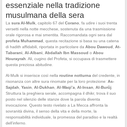
essenziale nella tradizione
musulmana della sera
La
sura Al-Mulk
, capitolo 67 del
Corano
, fa udire i suoi trenta
versetti nella notte mecchese, sostenuta da una trasmissione
orale rigorosa e mai smentita. Raccomandata ogni sera dal
profeta Muhammad
, questa recitazione si basa su una catena
di hadith affidabili, riportata in particolare da
Abou Dawoud
,
At-
Tabarani
,
Al-Albani
,
Abdallah Ibn Massoud
o
Abou
Hourayrah
. Ali, cugino del Profeta, si occupava di trasmettere
questa preziosa abitudine.
Al-Mulk si inserisce così nella
routine notturna
del credente, in
risonanza con altre sura rinomate per la loro protezione:
As-
Sajdah
,
Yasin
,
Al-Dukhan
,
Al-Waqi’a
,
Al-Insan
,
Al-Burûj
.
Struttura la preghiera serale, accompagna il dhikr, trova il suo
posto nel silenzio delle stanze dove la parola diventa
invocazione. Questo testo rivelato a La Mecca affronta la
sovranità divina, il senso della vita e della morte, la
responsabilità individuale, la promessa del paradiso e la realtà
dell’inferno.