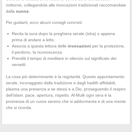
notturne, collegandola alle invocazioni tradizionali raccomandate
dalla
sunna
.
Per guidarti, ecco alcuni consigli concreti:
Recita la sura dopo la preghiera serale (isha) o appena
prima di andare a letto.
Associa a questa lettura delle
invocazioni
per la protezione,
il perdono, la riconoscenza.
Prenditi il tempo di meditare in silenzio sul significato dei
versetti.
La cosa più determinante è la regolarità. Questo appuntamento
serale, incoraggiato dalla tradizione e dagli hadith affidabili,
plasma una presenza a se stessi e a Dio, proseguendo il respiro
dell’islam: pace, apertura, rispetto. Al-Mulk ogni sera è la
promessa di un cuore sereno che si addormenta e di una mente
che si ricorda.
←
Perché parcheggiare l’auto con le ruote dritte è essenziale