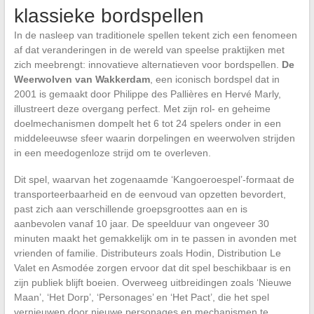
klassieke bordspellen
In de nasleep van traditionele spellen tekent zich een fenomeen
af dat veranderingen in de wereld van speelse praktijken met
zich meebrengt: innovatieve alternatieven voor bordspellen.
De
Weerwolven van Wakkerdam
, een iconisch bordspel dat in
2001 is gemaakt door Philippe des Pallières en Hervé Marly,
illustreert deze overgang perfect. Met zijn rol- en geheime
doelmechanismen dompelt het 6 tot 24 spelers onder in een
middeleeuwse sfeer waarin dorpelingen en weerwolven strijden
in een meedogenloze strijd om te overleven.
Dit spel, waarvan het zogenaamde ‘Kangoeroespel’-formaat de
transporteerbaarheid en de eenvoud van opzetten bevordert,
past zich aan verschillende groepsgroottes aan en is
aanbevolen vanaf 10 jaar. De speelduur van ongeveer 30
minuten maakt het gemakkelijk om in te passen in avonden met
vrienden of familie. Distributeurs zoals Hodin, Distribution Le
Valet en Asmodée zorgen ervoor dat dit spel beschikbaar is en
zijn publiek blijft boeien. Overweeg uitbreidingen zoals ‘Nieuwe
Maan’, ‘Het Dorp’, ‘Personages’ en ‘Het Pact’, die het spel
vernieuwen door nieuwe personages en mechanismen te