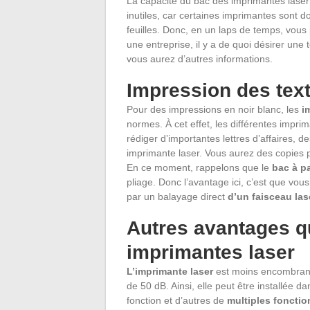
La capacité du bac des imprimantes laser n
inutiles, car certaines imprimantes sont d
feuilles. Donc, en un laps de temps, vous
une entreprise, il y a de quoi désirer une
vous aurez d’autres informations.
Impression des text
Pour des impressions en noir blanc, les
i
normes. À cet effet, les différentes impr
rédiger d’importantes lettres d’affaires, 
imprimante laser. Vous aurez des copies pr
En ce moment, rappelons que le
bac à p
pliage. Donc l’avantage ici, c’est que vo
par un balayage direct
d’un faisceau las
Autres avantages q
imprimantes laser
L’imprimante laser
est moins encombrante 
de 50 dB. Ainsi, elle peut être installée 
fonction et d’autres de
multiples fonctio