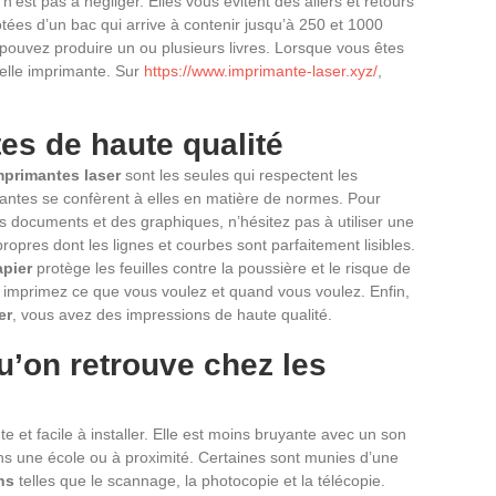
’est pas à négliger. Elles vous évitent des allers et retours
otées d’un bac qui arrive à contenir jusqu’à 250 et 1000
 pouvez produire un ou plusieurs livres. Lorsque vous êtes
 telle imprimante. Sur
https://www.imprimante-laser.xyz/
,
es de haute qualité
mprimantes laser
sont les seules qui respectent les
imantes se confèrent à elles en matière de normes. Pour
des documents et des graphiques, n’hésitez pas à utiliser une
opres dont les lignes et courbes sont parfaitement lisibles.
apier
protège les feuilles contre la poussière et le risque de
us imprimez ce que vous voulez et quand vous voulez. Enfin,
er
, vous avez des impressions de haute qualité.
u’on retrouve chez les
et facile à installer. Elle est moins bruyante avec un son
dans une école ou à proximité. Certaines sont munies d’une
ns
telles que le scannage, la photocopie et la télécopie.