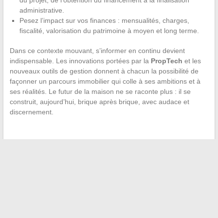
du projet, de l’obtention du financement à la finalisation
administrative.
Pesez l’impact sur vos finances : mensualités, charges,
fiscalité, valorisation du patrimoine à moyen et long terme.
Dans ce contexte mouvant, s’informer en continu devient
indispensable. Les innovations portées par la
PropTech
et les
nouveaux outils de gestion donnent à chacun la possibilité de
façonner un parcours immobilier qui colle à ses ambitions et à
ses réalités. Le futur de la maison ne se raconte plus : il se
construit, aujourd’hui, brique après brique, avec audace et
discernement.
←
Surat Al-Mulk en français : guide pratique pour la prière du
soir et invocations
Tout savoir sur la fortune et le salaire de Dominique
Schelcher, patron de Système U
→